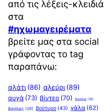
από τις λέξεις-κλειδιά
στα
#ηχωμαγειρέματα
βρείτε μας στα social
γράφοντας το tag
παραπάνω:
αλεύρι
(89)
αλάτι
(86)
αυγά
(73)
βίντεο
(70)
βανίλια
(18)
γάλα
(62)
βούτυρο
(43)
βανίλιες
(26)