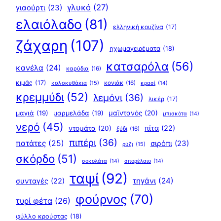
γλυκό
(27)
γιαούρτι
(23)
ελαιόλαδο
(81)
ελληνική κουζίνα
(17)
ζάχαρη
(107)
ηχωμαγειρέματα
(18)
κατσαρόλα
(56)
κανέλα
(24)
καρύδια
(16)
κιμάς
(17)
κολοκυθάκια
(15)
κονιάκ
(16)
κρασί
(14)
κρεμμύδι
(52)
λεμόνι
(36)
λικέρ
(17)
μαγιά
(19)
μαρμελάδα
(19)
μαϊντανός
(20)
μπισκότα
(14)
νερό
(45)
πίτα
(22)
ντομάτα
(20)
ξύδι
(16)
πιπέρι
(36)
πατάτες
(25)
σιρόπι
(23)
ρύζι
(15)
σκόρδο
(51)
σοκολάτα
(14)
σπορέλαιο
(14)
ταψί
(92)
τηγάνι
(24)
συνταγές
(22)
φούρνος
(70)
τυρί φέτα
(26)
φύλλο κρούστας
(18)