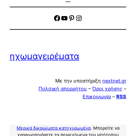
facebook
YouTube
Pinterest
Instagram
ηχωμαγειρέματα
Με την υποστήριξη
nextnet.gr
Πολιτική απορρήτου
–
Όροι χρήσης
–
Επικοινωνία
–
RSS
Μερικά δικαιώματα κατοχυρωμένα
. Μπορείτε να
χρησιμοποιήσετε τα περιεχόμενα του ιστότοπου