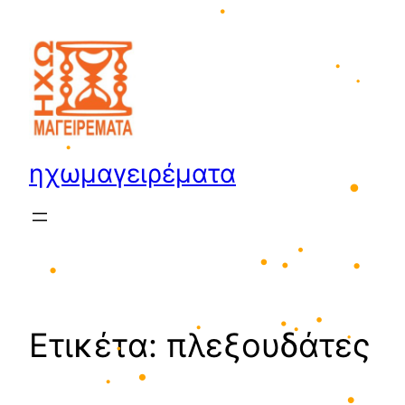
•
Μετάβαση
στο
περιεχόμενο
•
•
•
ηχωμαγειρέματα
•
•
•
•
•
•
•
Ετικέτα:
πλεξουδάτες
•
•
•
•
•
•