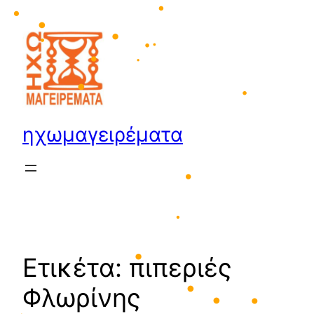
Μετάβαση
στο
περιεχόμενο
•
•
•
•
•
•
•
•
•
•
•
ηχωμαγειρέματα
•
•
Ετικέτα:
πιπεριές
•
Φλωρίνης