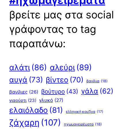
#ηχωμαγειρέματα
βρείτε μας στα social
γράφοντας το tag
παραπάνω:
αλεύρι
(89)
αλάτι
(86)
αυγά
(73)
βίντεο
(70)
βανίλια
(18)
γάλα
(62)
βούτυρο
(43)
βανίλιες
(26)
γλυκό
(27)
γιαούρτι
(23)
ελαιόλαδο
(81)
ελληνική κουζίνα
(17)
ζάχαρη
(107)
ηχωμαγειρέματα
(18)