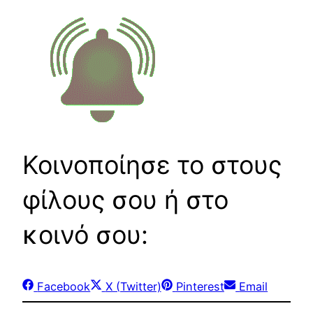
Κοινοποίησε το στους
φίλους σου ή στο
κοινό σου:
Share
Share
Share
Share
Facebook
X (Twitter)
Pinterest
Email
on
on
on
on