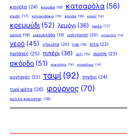
κατσαρόλα
(56)
κανέλα
(24)
καρύδια
(16)
κιμάς
(17)
κολοκυθάκια
(15)
κονιάκ
(16)
κρασί
(14)
κρεμμύδι
(52)
λεμόνι
(36)
λικέρ
(17)
μαγιά
(19)
μαρμελάδα
(19)
μαϊντανός
(20)
μπισκότα
(14)
νερό
(45)
πίτα
(22)
ντομάτα
(20)
ξύδι
(16)
πιπέρι
(36)
πατάτες
(25)
σιρόπι
(23)
ρύζι
(15)
σκόρδο
(51)
σοκολάτα
(14)
σπορέλαιο
(14)
ταψί
(92)
τηγάνι
(24)
συνταγές
(22)
φούρνος
(70)
τυρί φέτα
(26)
φύλλο κρούστας
(18)