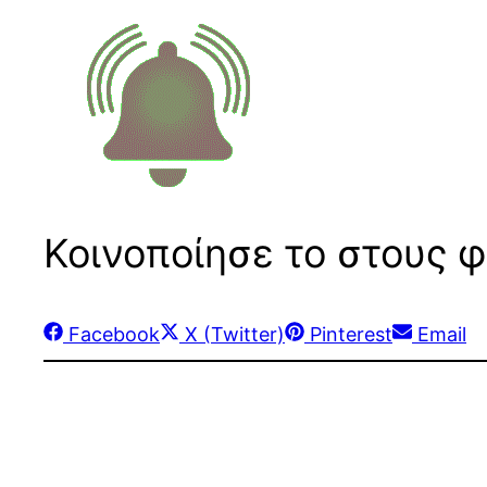
Κοινοποίησε το στους φ
Share
Share
Share
Share
Facebook
X (Twitter)
Pinterest
Email
on
on
on
on