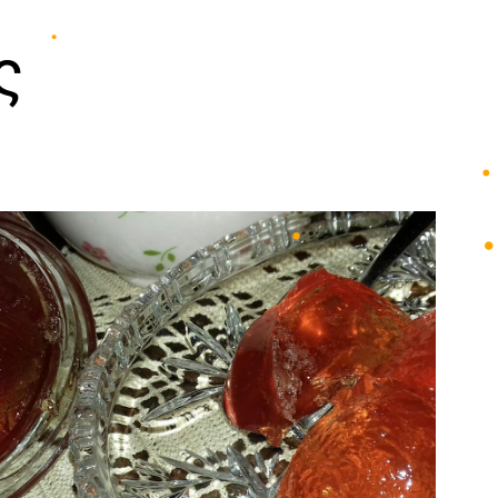
•
ς
•
•
•