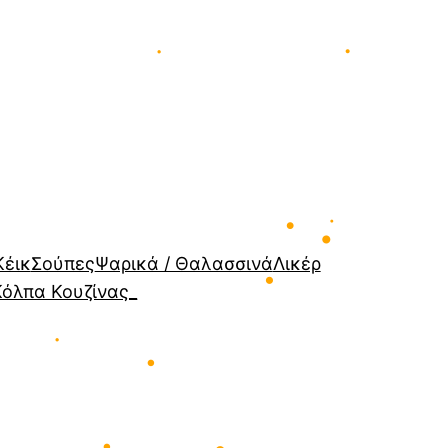
•
•
•
•
Κέικ
Σούπες
Ψαρικά / Θαλασσινά
Λικέρ
•
•
Κόλπα Κουζίνας_
•
•
•