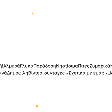
•
•
ή!
Αλμυρά
Γλυκά
Παράδοση
Νηστίσιμα
Πίτες
Ζυμαρικά
τινά
Δημοφιλή
Βίντεο-συνταγές
Σχετικά με εμάς
_