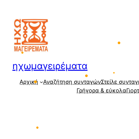
Μετάβαση
στο
περιεχόμενο
•
ηχωμαγειρέματα
•
Αρχική
Αναζήτηση συνταγών
Στείλε συνταγ
•
•
•
Γρήγορα & εύκολα
Γιορ
•