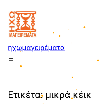
•
Μετάβαση
στο
περιεχόμενο
•
•
•
•
•
ηχωμαγειρέματα
•
•
•
•
•
Ετικέτα:
μικρά κέικ
•
•