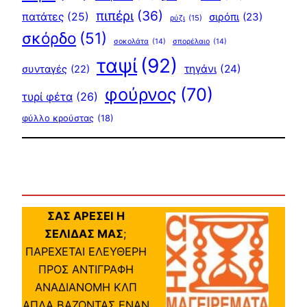
πιπέρι
(36)
πατάτες
(25)
σιρόπι
(23)
ρύζι
(15)
σκόρδο
(51)
σοκολάτα
(14)
σπορέλαιο
(14)
ταψί
(92)
τηγάνι
(24)
συνταγές
(22)
φούρνος
(70)
τυρί φέτα
(26)
φύλλο κρούστας
(18)
ΣΑΣ ΑΡΕΣΕΙ Η
ΣΕΛΙΔΑΣ ΜΑΣ
;
ΠΑΡΕΧΕΤΑΙ ΕΛΕΥΘΕΡΗ
ΠΡΟΣ ΑΝΤΙΓΡΑΦΗ
ΑΝΑΔΙΑΝΟΜΗ ΚΛΠ
ΑΠΛΑ ΒΑΖΟΝΤΑΣ ΕΝΑΝ