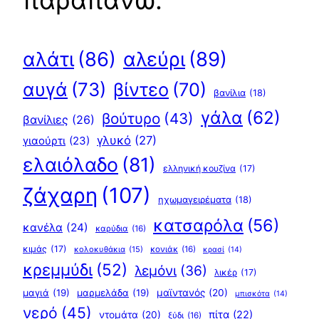
παραπάνω:
αλεύρι
(89)
αλάτι
(86)
αυγά
(73)
βίντεο
(70)
βανίλια
(18)
γάλα
(62)
βούτυρο
(43)
βανίλιες
(26)
γλυκό
(27)
γιαούρτι
(23)
ελαιόλαδο
(81)
ελληνική κουζίνα
(17)
ζάχαρη
(107)
ηχωμαγειρέματα
(18)
κατσαρόλα
(56)
κανέλα
(24)
καρύδια
(16)
κιμάς
(17)
κολοκυθάκια
(15)
κονιάκ
(16)
κρασί
(14)
κρεμμύδι
(52)
λεμόνι
(36)
λικέρ
(17)
μαγιά
(19)
μαρμελάδα
(19)
μαϊντανός
(20)
μπισκότα
(14)
νερό
(45)
πίτα
(22)
ντομάτα
(20)
ξύδι
(16)