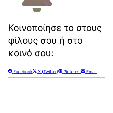
Κοινοποίησε το στους
φίλους σου ή στο
κοινό σου:
Share
Share
Share
Share
Facebook
X (Twitter)
Pinterest
Email
on
on
on
on