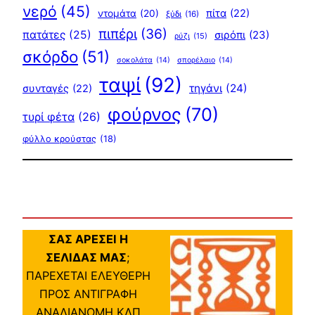
νερό
(45)
πίτα
(22)
ντομάτα
(20)
ξύδι
(16)
πιπέρι
(36)
πατάτες
(25)
σιρόπι
(23)
ρύζι
(15)
σκόρδο
(51)
σοκολάτα
(14)
σπορέλαιο
(14)
ταψί
(92)
τηγάνι
(24)
συνταγές
(22)
φούρνος
(70)
τυρί φέτα
(26)
φύλλο κρούστας
(18)
ΣΑΣ ΑΡΕΣΕΙ Η
ΣΕΛΙΔΑΣ ΜΑΣ
;
ΠΑΡΕΧΕΤΑΙ ΕΛΕΥΘΕΡΗ
ΠΡΟΣ ΑΝΤΙΓΡΑΦΗ
ΑΝΑΔΙΑΝΟΜΗ ΚΛΠ