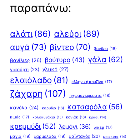
παραπάνω:
αλεύρι
(89)
αλάτι
(86)
αυγά
(73)
βίντεο
(70)
βανίλια
(18)
γάλα
(62)
βούτυρο
(43)
βανίλιες
(26)
γλυκό
(27)
γιαούρτι
(23)
ελαιόλαδο
(81)
ελληνική κουζίνα
(17)
ζάχαρη
(107)
ηχωμαγειρέματα
(18)
κατσαρόλα
(56)
κανέλα
(24)
καρύδια
(16)
κιμάς
(17)
κολοκυθάκια
(15)
κονιάκ
(16)
κρασί
(14)
κρεμμύδι
(52)
λεμόνι
(36)
λικέρ
(17)
μαγιά
(19)
μαρμελάδα
(19)
μαϊντανός
(20)
μπισκότα
(14)