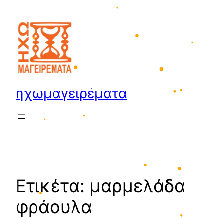
Μετάβαση
•
•
στο
περιεχόμενο
•
•
•
•
•
ηχωμαγειρέματα
•
•
•
•
•
Ετικέτα:
μαρμελάδα
•
•
φράουλα
•