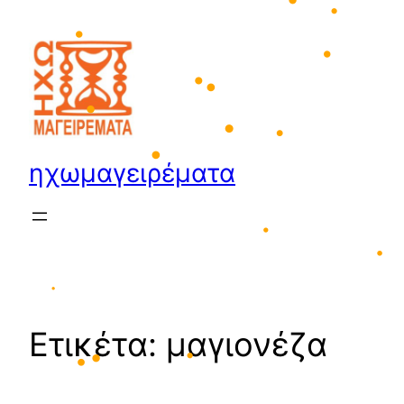
Μετάβαση
•
•
στο
•
•
περιεχόμενο
•
•
•
•
•
ηχωμαγειρέματα
•
•
•
•
•
•
Ετικέτα:
μαγιονέζα
•
•