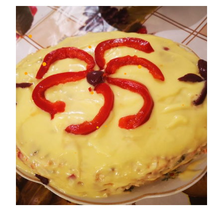
•
•
•
•
•
•
•
•
•
•
•
•