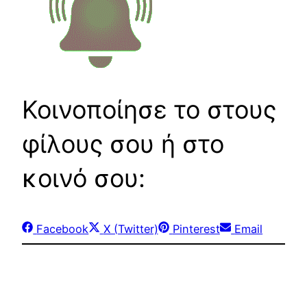
Κοινοποίησε το στους
φίλους σου ή στο
κοινό σου:
Share
Share
Share
Share
Facebook
X (Twitter)
Pinterest
Email
on
on
on
on