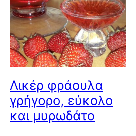
Λικέρ φράουλα
γρήγορο, εύκολο
και μυρωδάτο