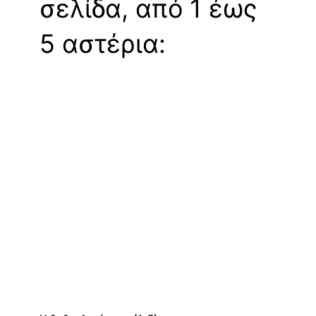
σελίδα, από 1 έως
5 αστέρια: