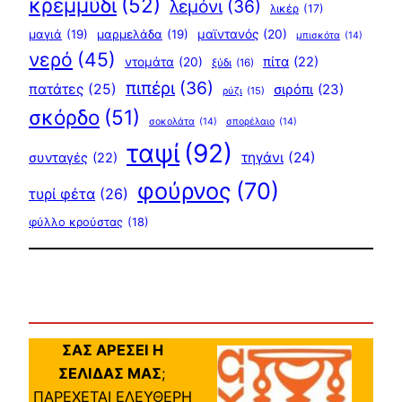
κρεμμύδι
(52)
λεμόνι
(36)
λικέρ
(17)
μαγιά
(19)
μαρμελάδα
(19)
μαϊντανός
(20)
μπισκότα
(14)
νερό
(45)
πίτα
(22)
ντομάτα
(20)
ξύδι
(16)
πιπέρι
(36)
πατάτες
(25)
σιρόπι
(23)
ρύζι
(15)
σκόρδο
(51)
σοκολάτα
(14)
σπορέλαιο
(14)
ταψί
(92)
τηγάνι
(24)
συνταγές
(22)
φούρνος
(70)
τυρί φέτα
(26)
φύλλο κρούστας
(18)
ΣΑΣ ΑΡΕΣΕΙ Η
ΣΕΛΙΔΑΣ ΜΑΣ
;
ΠΑΡΕΧΕΤΑΙ ΕΛΕΥΘΕΡΗ