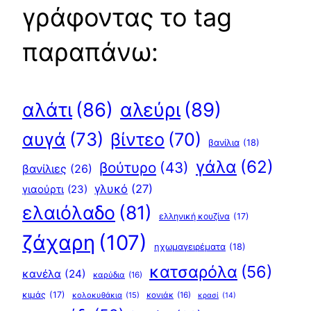
γράφοντας το tag
παραπάνω:
αλεύρι
(89)
αλάτι
(86)
αυγά
(73)
βίντεο
(70)
βανίλια
(18)
γάλα
(62)
βούτυρο
(43)
βανίλιες
(26)
γλυκό
(27)
γιαούρτι
(23)
ελαιόλαδο
(81)
ελληνική κουζίνα
(17)
ζάχαρη
(107)
ηχωμαγειρέματα
(18)
κατσαρόλα
(56)
κανέλα
(24)
καρύδια
(16)
κιμάς
(17)
κολοκυθάκια
(15)
κονιάκ
(16)
κρασί
(14)