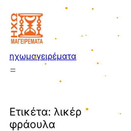
•
Μετάβαση
•
στο
•
περιεχόμενο
•
•
•
•
ηχωμαγειρέματα
•
•
•
•
•
•
•
•
Ετικέτα:
λικέρ
φράουλα
•