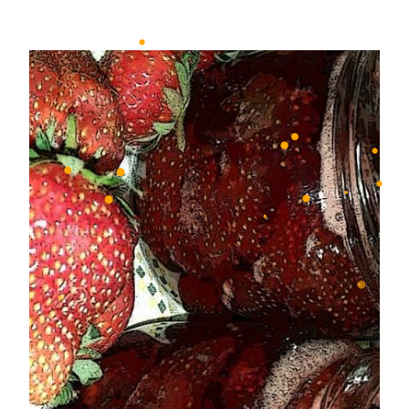
•
•
•
•
•
•
•
•
•
•
•
•