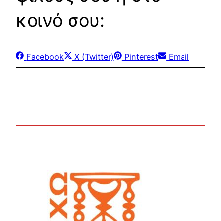
κοινό σου:
Share
Share
Share
Share
Facebook
X (Twitter)
Pinterest
Email
on
on
on
on