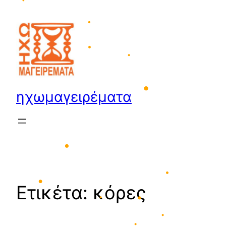
•
Μετάβαση
•
στο
•
•
περιεχόμενο
•
•
•
ηχωμαγειρέματα
•
•
Ετικέτα:
κόρες
•
•
•