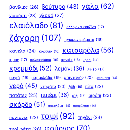
γάλα
(62)
βούτυρο
(43)
βανίλιες
(26)
γλυκό
(27)
γιαούρτι
(23)
ελαιόλαδο
(81)
ελληνική κουζίνα
(17)
ζάχαρη
(107)
ηχωμαγειρέματα
(18)
κατσαρόλα
(56)
κανέλα
(24)
καρύδια
(16)
κιμάς
(17)
κολοκυθάκια
(15)
κονιάκ
(16)
κρασί
(14)
κρεμμύδι
(52)
λεμόνι
(36)
λικέρ
(17)
μαγιά
(19)
μαρμελάδα
(19)
μαϊντανός
(20)
μπισκότα
(14)
νερό
(45)
πίτα
(22)
ντομάτα
(20)
ξύδι
(16)
πιπέρι
(36)
πατάτες
(25)
σιρόπι
(23)
ρύζι
(15)
σκόρδο
(51)
σοκολάτα
(14)
σπορέλαιο
(14)
ταψί
(92)
τηγάνι
(24)
συνταγές
(22)
φούρνος
(70)
τυρί φέτα
(26)