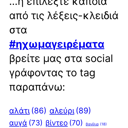
…ή επιλέξτε κάποια
από τις λέξεις-κλειδιά
στα
#ηχωμαγειρέματα
βρείτε μας στα social
γράφοντας το tag
παραπάνω:
αλεύρι
(89)
αλάτι
(86)
αυγά
(73)
βίντεο
(70)
βανίλια
(18)