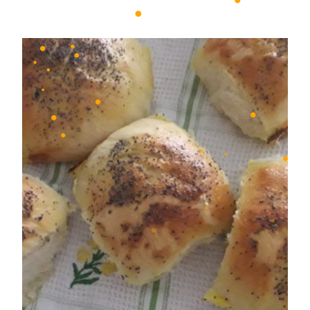
•
•
•
•
•
•
•
•
•
•
•
•
•
•
•
•
•
•