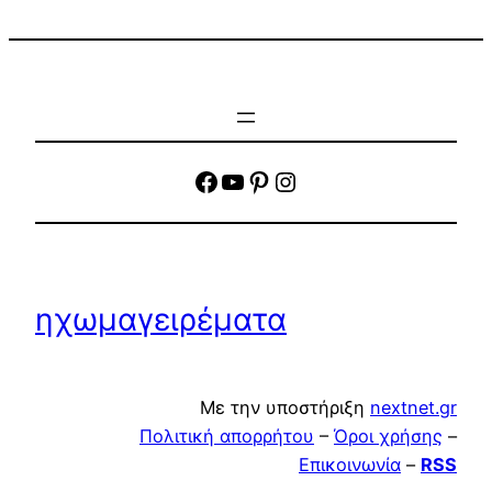
facebook
YouTube
Pinterest
Instagram
ηχωμαγειρέματα
Με την υποστήριξη
nextnet.gr
Πολιτική απορρήτου
–
Όροι χρήσης
–
Επικοινωνία
–
RSS