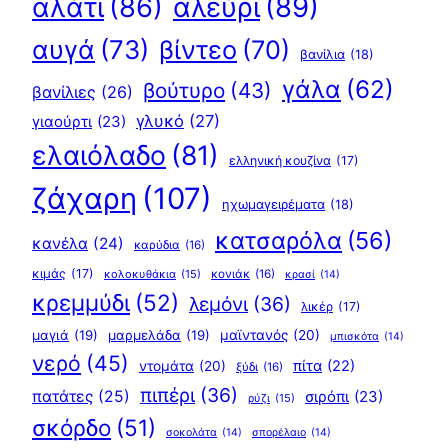
αλεύρι
(89)
αλάτι
(86)
αυγά
(73)
βίντεο
(70)
βανίλια
(18)
γάλα
(62)
βούτυρο
(43)
βανίλιες
(26)
γλυκό
(27)
γιαούρτι
(23)
ελαιόλαδο
(81)
ελληνική κουζίνα
(17)
ζάχαρη
(107)
ηχωμαγειρέματα
(18)
κατσαρόλα
(56)
κανέλα
(24)
καρύδια
(16)
κιμάς
(17)
κολοκυθάκια
(15)
κονιάκ
(16)
κρασί
(14)
κρεμμύδι
(52)
λεμόνι
(36)
λικέρ
(17)
μαγιά
(19)
μαρμελάδα
(19)
μαϊντανός
(20)
μπισκότα
(14)
νερό
(45)
πίτα
(22)
ντομάτα
(20)
ξύδι
(16)
πιπέρι
(36)
πατάτες
(25)
σιρόπι
(23)
ρύζι
(15)
σκόρδο
(51)
σοκολάτα
(14)
σπορέλαιο
(14)