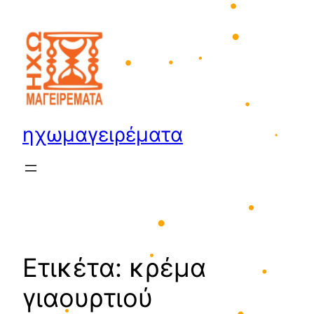
•
Μετάβαση
στο
περιεχόμενο
•
•
•
•
•
ηχωμαγειρέματα
•
•
•
•
Ετικέτα:
κρέμα
γιαουρτιού
•