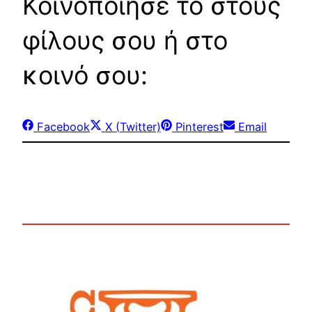
Κοινοποίησε το στους
φίλους σου ή στο
κοινό σου:
Share
Share
Share
Share
Facebook
X (Twitter)
Pinterest
Email
on
on
on
on