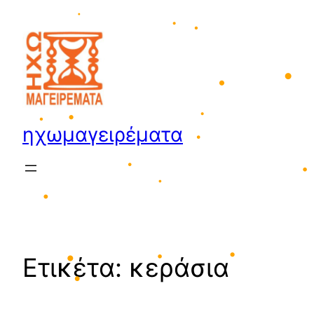
•
Μετάβαση
στο
περιεχόμενο
•
•
•
•
ηχωμαγειρέματα
•
•
•
•
•
•
•
•
•
Ετικέτα:
κεράσια
•
•
•