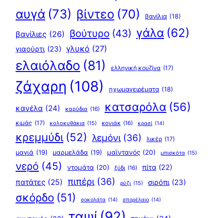
αυγά
(73)
βίντεο
(70)
βανίλια
(18)
γάλα
(62)
βούτυρο
(43)
βανίλιες
(26)
γλυκό
(27)
γιαούρτι
(23)
ελαιόλαδο
(81)
ελληνική κουζίνα
(17)
ζάχαρη
(108)
ηχωμαγειρέματα
(18)
κατσαρόλα
(56)
κανέλα
(24)
καρύδια
(16)
κιμάς
(17)
κολοκυθάκια
(15)
κονιάκ
(16)
κρασί
(14)
κρεμμύδι
(52)
λεμόνι
(36)
λικέρ
(17)
μαγιά
(19)
μαρμελάδα
(19)
μαϊντανός
(20)
μπισκότα
(15)
νερό
(45)
πίτα
(22)
ντομάτα
(20)
ξύδι
(16)
πιπέρι
(36)
πατάτες
(25)
σιρόπι
(23)
ρύζι
(15)
σκόρδο
(51)
σοκολάτα
(14)
σπορέλαιο
(14)
ταψί
(92)