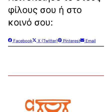
φίλους σου ή στο
κοινό σου:
Share
Share
Share
Share
Facebook
X (Twitter)
Pinterest
Email
on
on
on
on