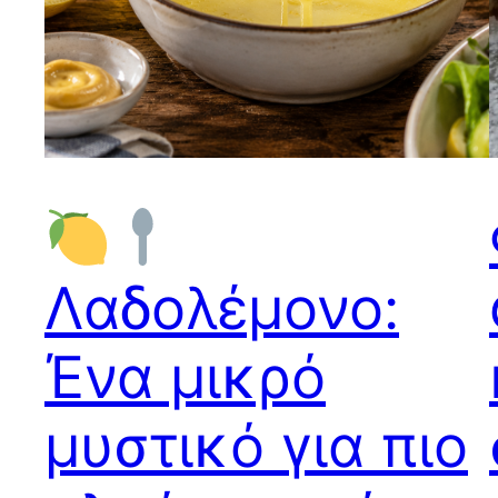
Λαδολέμονο:
Ένα μικρό
μυστικό για πιο