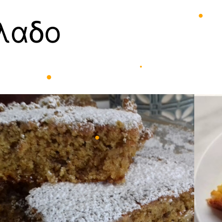
λαδο
•
•
•
•