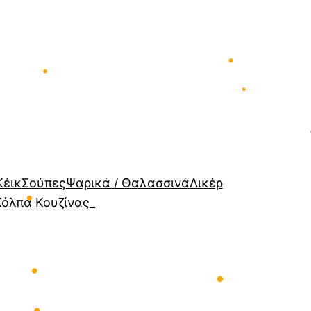
•
•
•
•
Κέικ
Σούπες
Ψαρικά / Θαλασσινά
Λικέρ
Κόλπα Κουζίνας_
•
•