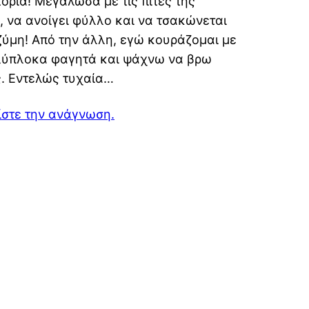
τορία! Μεγάλωσα με τις πίτες της
, να ανοίγει φύλλο και να τσακώνεται
ζύμη! Από την άλλη, εγώ κουράζομαι με
λύπλοκα φαγητά και ψάχνω να βρω
ς. Εντελώς τυχαία…
ίστε την ανάγνωση.