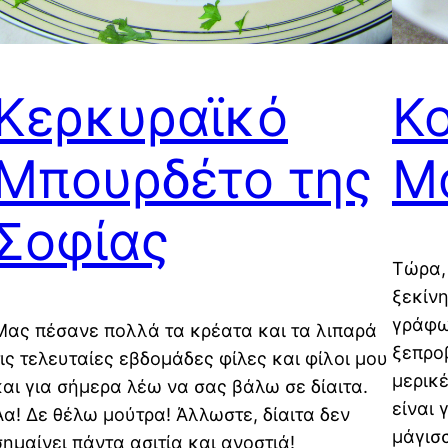
Κερκυραϊκό
Κο
Μπουρδέτο της
Μα
Σοφίας
Τώρα,
ξεκίνη
γράφω
Μας πέσανε πολλά τα κρέατα και τα λιπαρά
ξεπρο
τις τελευταίες εβδομάδες φίλες και φίλοι μου
μερικ
και για σήμερα λέω να σας βάλω σε δίαιτα.
είναι 
Αα! Δε θέλω μούτρα! Άλλωστε, δίαιτα δεν
μάγισ
σημαίνει πάντα ασιτία και ανοστιά!