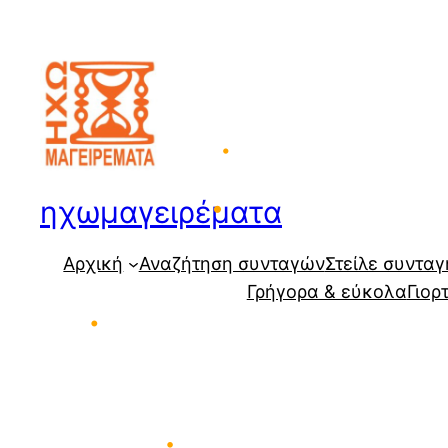
Μετάβαση
στο
περιεχόμενο
ηχωμαγειρέματα
•
Αρχική
Αναζήτηση συνταγών
Στείλε συνταγ
•
Γρήγορα & εύκολα
Γιορ
•