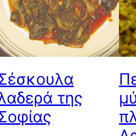
Σέσκουλα
Π
λαδερά της
μύ
Σοφίας
πλ
Α