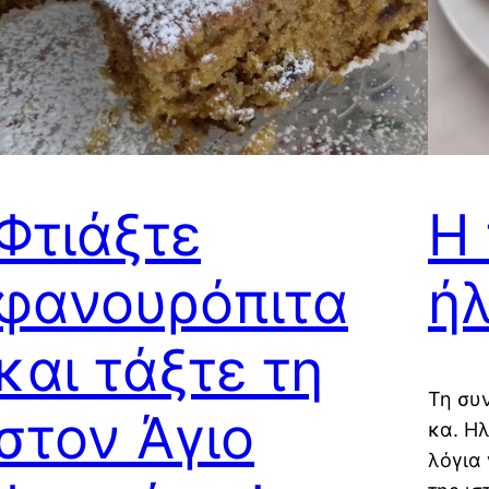
Φτιάξτε
Η 
φανουρόπιτα
ήλ
και τάξτε τη
Τη συ
στον Άγιο
κα. Η
λόγια 