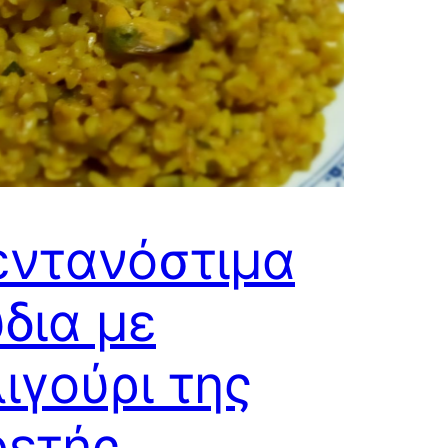
εντανόστιμα
δια με
ιγούρι της
ρετής