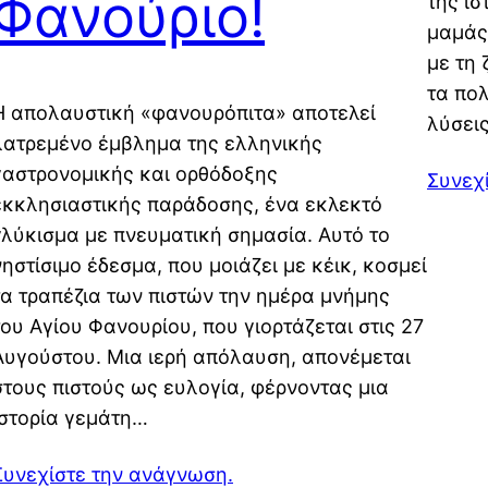
Φανούριο!
της ισ
μαμάς
με τη 
τα πο
Η απολαυστική «φανουρόπιτα» αποτελεί
λύσει
λατρεμένο έμβλημα της ελληνικής
γαστρονομικής και ορθόδοξης
Συνεχ
εκκλησιαστικής παράδοσης, ένα εκλεκτό
γλύκισμα με πνευματική σημασία. Αυτό το
νηστίσιμο έδεσμα, που μοιάζει με κέικ, κοσμεί
τα τραπέζια των πιστών την ημέρα μνήμης
του Αγίου Φανουρίου, που γιορτάζεται στις 27
Αυγούστου. Μια ιερή απόλαυση, απονέμεται
στους πιστούς ως ευλογία, φέρνοντας μια
ιστορία γεμάτη…
Συνεχίστε την ανάγνωση.