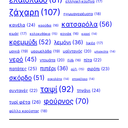
ελληνική κουζίνα
(17)
ζάχαρη
(107)
ηχωμαγειρέματα
(18)
κατσαρόλα
(56)
κανέλα
(24)
καρύδια
(16)
κιμάς
(17)
κολοκυθάκια
(15)
κονιάκ
(16)
κρασί
(14)
κρεμμύδι
(52)
λεμόνι
(36)
λικέρ
(17)
μαγιά
(19)
μαρμελάδα
(19)
μαϊντανός
(20)
μπισκότα
(14)
νερό
(45)
πίτα
(22)
ντομάτα
(20)
ξύδι
(16)
πιπέρι
(36)
πατάτες
(25)
σιρόπι
(23)
ρύζι
(15)
σκόρδο
(51)
σοκολάτα
(14)
σπορέλαιο
(14)
ταψί
(92)
τηγάνι
(24)
συνταγές
(22)
φούρνος
(70)
τυρί φέτα
(26)
φύλλο κρούστας
(18)