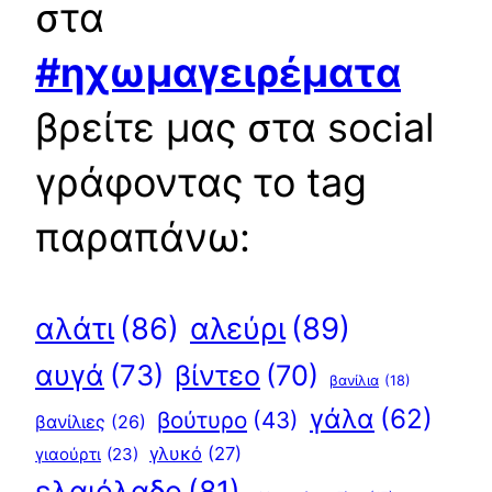
στα
#ηχωμαγειρέματα
βρείτε μας στα social
γράφοντας το tag
παραπάνω:
αλεύρι
(89)
αλάτι
(86)
αυγά
(73)
βίντεο
(70)
βανίλια
(18)
γάλα
(62)
βούτυρο
(43)
βανίλιες
(26)
γλυκό
(27)
γιαούρτι
(23)
ελαιόλαδο
(81)