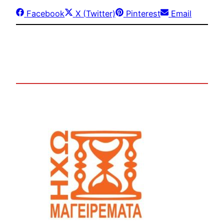
Share
Share
Share
Share
Facebook
X (Twitter)
Pinterest
Email
on
on
on
on