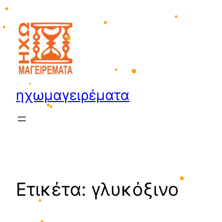
•
Μετάβαση
•
στο
περιεχόμενο
•
•
•
•
•
•
ηχωμαγειρέματα
•
•
•
Ετικέτα:
γλυκόξινο
•
•