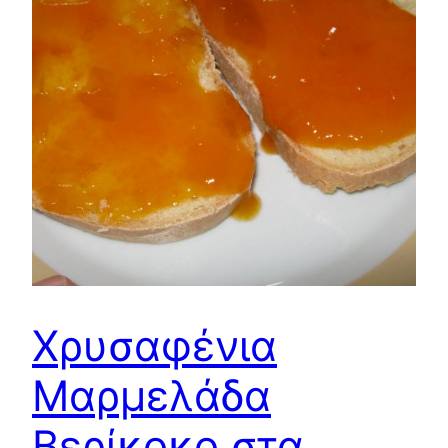
Χρυσαφένια
Μαρμελάδα
Βερίκοκο στα