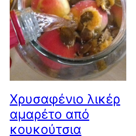
Χρυσαφένιο λικέρ
αμαρέτο από
κουκούτσια