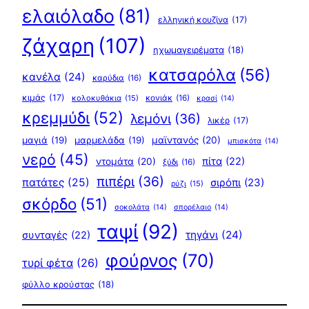
ελαιόλαδο
(81)
ελληνική κουζίνα
(17)
ζάχαρη
(107)
ηχωμαγειρέματα
(18)
κατσαρόλα
(56)
κανέλα
(24)
καρύδια
(16)
κιμάς
(17)
κολοκυθάκια
(15)
κονιάκ
(16)
κρασί
(14)
κρεμμύδι
(52)
λεμόνι
(36)
λικέρ
(17)
μαγιά
(19)
μαρμελάδα
(19)
μαϊντανός
(20)
μπισκότα
(14)
νερό
(45)
πίτα
(22)
ντομάτα
(20)
ξύδι
(16)
πιπέρι
(36)
πατάτες
(25)
σιρόπι
(23)
ρύζι
(15)
σκόρδο
(51)
σοκολάτα
(14)
σπορέλαιο
(14)
ταψί
(92)
τηγάνι
(24)
συνταγές
(22)
φούρνος
(70)
τυρί φέτα
(26)
φύλλο κρούστας
(18)