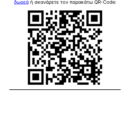
δωρεά
ή σκανάρετε τον παρακάτω QR-Code: