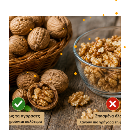
•
•
•
•
•
•
•
•
•
•
•
•
•
•
•
•
•
•
•
•
•
•