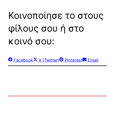
Κοινοποίησε το στους
φίλους σου ή στο
κοινό σου:
Share
Share
Share
Share
Facebook
X (Twitter)
Pinterest
Email
on
on
on
on