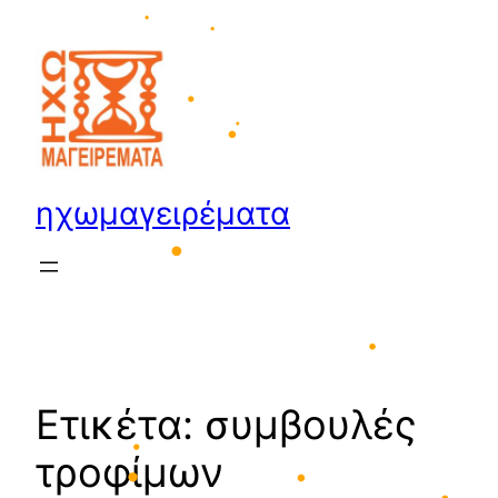
Μετάβαση
στο
•
περιεχόμενο
•
•
•
•
ηχωμαγειρέματα
•
•
Ετικέτα:
συμβουλές
τροφίμων
•