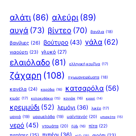
αλεύρι
(89)
αλάτι
(86)
αυγά
(73)
βίντεο
(70)
βανίλια
(18)
γάλα
(62)
βούτυρο
(43)
βανίλιες
(26)
γλυκό
(27)
γιαούρτι
(23)
ελαιόλαδο
(81)
ελληνική κουζίνα
(17)
ζάχαρη
(108)
ηχωμαγειρέματα
(18)
κατσαρόλα
(56)
κανέλα
(24)
καρύδια
(16)
κιμάς
(17)
κολοκυθάκια
(15)
κονιάκ
(16)
κρασί
(14)
κρεμμύδι
(52)
λεμόνι
(36)
λικέρ
(17)
μαγιά
(19)
μαρμελάδα
(19)
μαϊντανός
(20)
μπισκότα
(15)
νερό
(45)
πίτα
(22)
ντομάτα
(20)
ξύδι
(16)
πιπέρι
(36)
πατάτες
(25)
σιρόπι
(23)
ρύζι
(15)