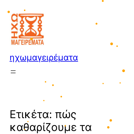
•
•
•
Μετάβαση
•
στο
περιεχόμενο
•
•
•
•
•
ηχωμαγειρέματα
•
•
•
•
•
•
•
•
Ετικέτα:
πώς
•
καθαρίζουμε τα