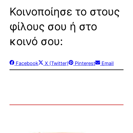
Κοινοποίησε το στους
φίλους σου ή στο
κοινό σου:
Share
Share
Share
Share
Facebook
X (Twitter)
Pinterest
Email
on
on
on
on