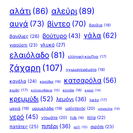
αλεύρι
(89)
αλάτι
(86)
αυγά
(73)
βίντεο
(70)
βανίλια
(18)
γάλα
(62)
βούτυρο
(43)
βανίλιες
(26)
γλυκό
(27)
γιαούρτι
(23)
ελαιόλαδο
(81)
ελληνική κουζίνα
(17)
ζάχαρη
(107)
ηχωμαγειρέματα
(18)
κατσαρόλα
(56)
κανέλα
(24)
καρύδια
(16)
κιμάς
(17)
κολοκυθάκια
(15)
κονιάκ
(16)
κρασί
(14)
κρεμμύδι
(52)
λεμόνι
(36)
λικέρ
(17)
μαγιά
(19)
μαρμελάδα
(19)
μαϊντανός
(20)
μπισκότα
(14)
νερό
(45)
πίτα
(22)
ντομάτα
(20)
ξύδι
(16)
πιπέρι
(36)
πατάτες
(25)
σιρόπι
(23)
ρύζι
(15)