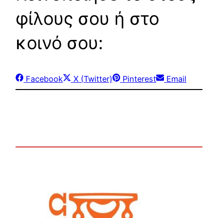
φίλους σου ή στο
κοινό σου:
Share
Share
Share
Share
Facebook
X (Twitter)
Pinterest
Email
on
on
on
on