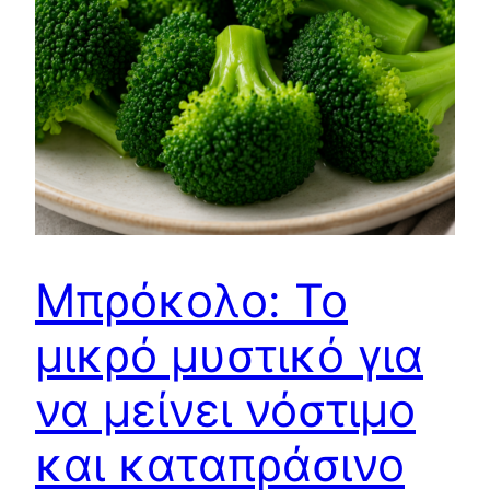
Μπρόκολο: Το
μικρό μυστικό για
να μείνει νόστιμο
και καταπράσινο