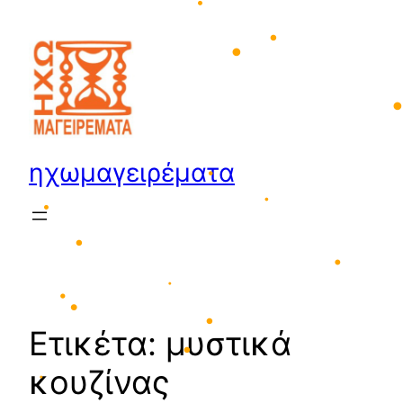
•
Μετάβαση
στο
περιεχόμενο
•
•
•
ηχωμαγειρέματα
•
•
•
•
•
Ετικέτα:
μυστικά
•
•
•
•
κουζίνας
•
•