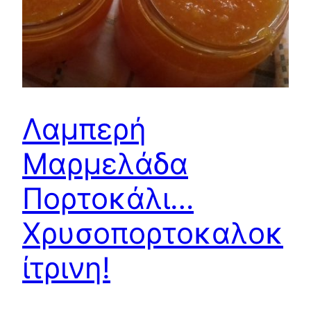
Λαμπερή
Μαρμελάδα
Πορτοκάλι…
Χρυσοπορτοκαλοκ
ίτρινη!