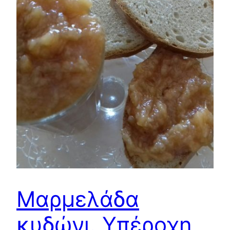
Μαρμελάδα
κυδώνι. Υπέροχη,