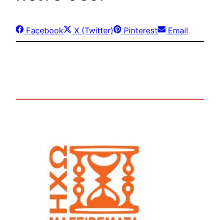
Share
Share
Share
Share
Facebook
X (Twitter)
Pinterest
Email
on
on
on
on