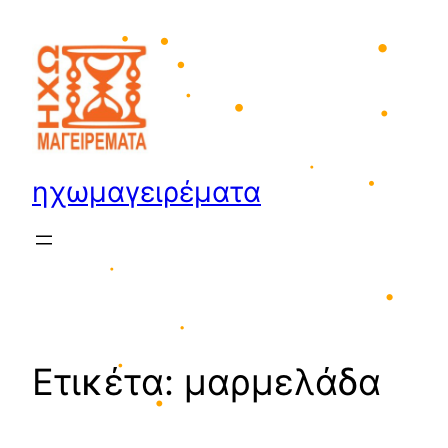
•
•
Μετάβαση
•
στο
περιεχόμενο
•
•
•
•
ηχωμαγειρέματα
•
•
•
•
•
Ετικέτα:
μαρμελάδα
•
•
•