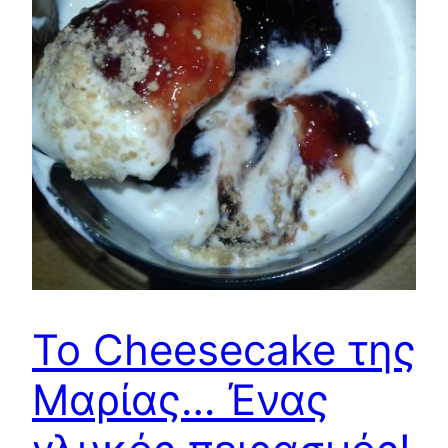
To Cheesecake της
Μαρίας… Ένας