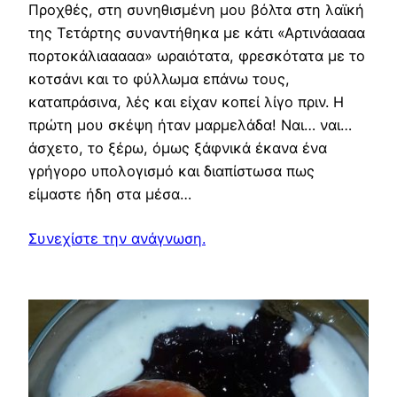
Προχθές, στη συνηθισμένη μου βόλτα στη λαϊκή
της Τετάρτης συναντήθηκα με κάτι «Αρτινάαααα
πορτοκάλιααααα» ωραιότατα, φρεσκότατα με το
κοτσάνι και το φύλλωμα επάνω τους,
καταπράσινα, λές και είχαν κοπεί λίγο πριν. Η
πρώτη μου σκέψη ήταν μαρμελάδα! Ναι… ναι…
άσχετο, το ξέρω, όμως ξάφνικά έκανα ένα
γρήγορο υπολογισμό και διαπίστωσα πως
είμαστε ήδη στα μέσα…
Συνεχίστε την ανάγνωση.