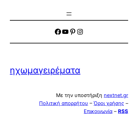
facebook
YouTube
Pinterest
Instagram
ηχωμαγειρέματα
Με την υποστήριξη
nextnet.gr
Πολιτική απορρήτου
–
Όροι χρήσης
–
Επικοινωνία
–
RSS