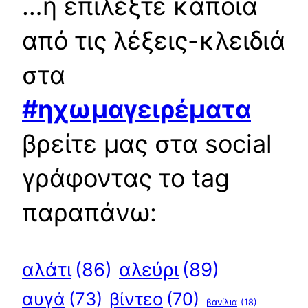
…ή επιλέξτε κάποια
από τις λέξεις-κλειδιά
στα
#ηχωμαγειρέματα
βρείτε μας στα social
γράφοντας το tag
παραπάνω:
αλεύρι
(89)
αλάτι
(86)
αυγά
(73)
βίντεο
(70)
βανίλια
(18)