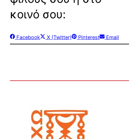
κοινό σου:
Share
Share
Share
Share
Facebook
X (Twitter)
Pinterest
Email
on
on
on
on