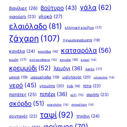
γάλα
(62)
βούτυρο
(43)
βανίλιες
(26)
γλυκό
(27)
γιαούρτι
(23)
ελαιόλαδο
(81)
ελληνική κουζίνα
(17)
ζάχαρη
(107)
ηχωμαγειρέματα
(18)
κατσαρόλα
(56)
κανέλα
(24)
καρύδια
(16)
κιμάς
(17)
κολοκυθάκια
(15)
κονιάκ
(16)
κρασί
(14)
κρεμμύδι
(52)
λεμόνι
(36)
λικέρ
(17)
μαγιά
(19)
μαρμελάδα
(19)
μαϊντανός
(20)
μπισκότα
(14)
νερό
(45)
πίτα
(22)
ντομάτα
(20)
ξύδι
(16)
πιπέρι
(36)
πατάτες
(25)
σιρόπι
(23)
ρύζι
(15)
σκόρδο
(51)
σοκολάτα
(14)
σπορέλαιο
(14)
ταψί
(92)
τηγάνι
(24)
συνταγές
(22)
φούρνος
(70)