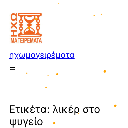
Μετάβαση
στο
•
περιεχόμενο
•
•
•
•
ηχωμαγειρέματα
•
•
•
•
•
Ετικέτα:
λικέρ στο
•
ψυγείο
•