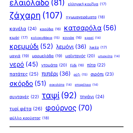
ελαιόλαδο
(81)
ελληνική κουζίνα
(17)
ζάχαρη
(107)
ηχωμαγειρέματα
(18)
κατσαρόλα
(56)
κανέλα
(24)
καρύδια
(16)
κιμάς
(17)
κολοκυθάκια
(15)
κονιάκ
(16)
κρασί
(14)
κρεμμύδι
(52)
λεμόνι
(36)
λικέρ
(17)
μαγιά
(19)
μαρμελάδα
(19)
μαϊντανός
(20)
μπισκότα
(14)
νερό
(45)
πίτα
(22)
ντομάτα
(20)
ξύδι
(16)
πιπέρι
(36)
πατάτες
(25)
σιρόπι
(23)
ρύζι
(15)
σκόρδο
(51)
σοκολάτα
(14)
σπορέλαιο
(14)
ταψί
(92)
τηγάνι
(24)
συνταγές
(22)
φούρνος
(70)
τυρί φέτα
(26)
φύλλο κρούστας
(18)