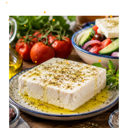
•
•
•
•
•
•
•
•
•
•
•
•
•