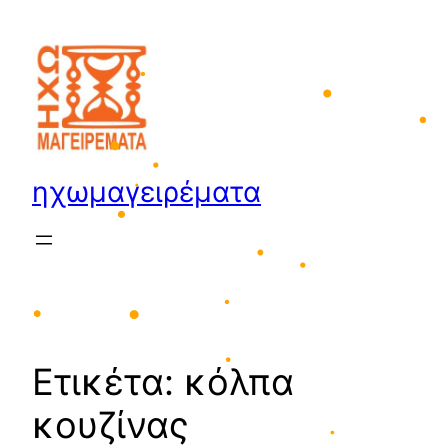
•
•
Μετάβαση
στο
περιεχόμενο
•
•
ηχωμαγειρέματα
•
•
•
•
•
•
•
•
Ετικέτα:
κόλπα
•
κουζίνας