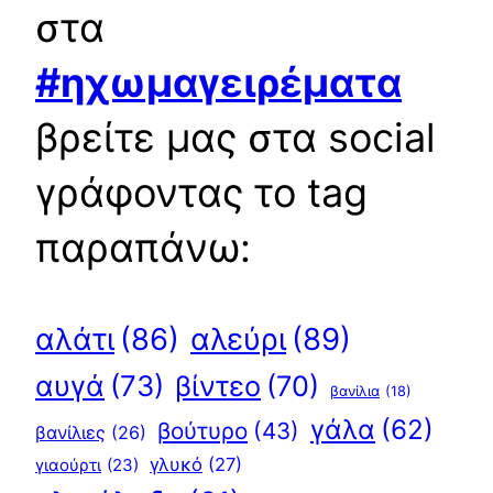
στα
#ηχωμαγειρέματα
βρείτε μας στα social
γράφοντας το tag
παραπάνω:
αλεύρι
(89)
αλάτι
(86)
αυγά
(73)
βίντεο
(70)
βανίλια
(18)
γάλα
(62)
βούτυρο
(43)
βανίλιες
(26)
γλυκό
(27)
γιαούρτι
(23)