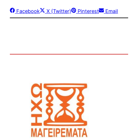
Share
Share
Share
Share
Facebook
X (Twitter)
Pinterest
Email
on
on
on
on