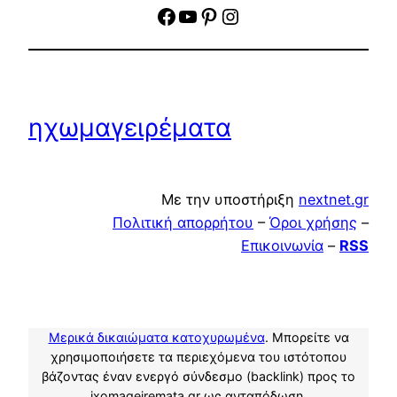
facebook
YouTube
Pinterest
Instagram
ηχωμαγειρέματα
Με την υποστήριξη
nextnet.gr
Πολιτική απορρήτου
–
Όροι χρήσης
–
Επικοινωνία
–
RSS
Μερικά δικαιώματα κατοχυρωμένα
. Μπορείτε να
χρησιμοποιήσετε τα περιεχόμενα του ιστότοπου
βάζοντας έναν ενεργό σύνδεσμο (backlink) προς το
ixomageiremata.gr ως ανταπόδωση.