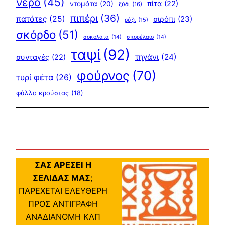
νερό
(45)
πίτα
(22)
ντομάτα
(20)
ξύδι
(16)
πιπέρι
(36)
πατάτες
(25)
σιρόπι
(23)
ρύζι
(15)
σκόρδο
(51)
σοκολάτα
(14)
σπορέλαιο
(14)
ταψί
(92)
τηγάνι
(24)
συνταγές
(22)
φούρνος
(70)
τυρί φέτα
(26)
φύλλο κρούστας
(18)
ΣΑΣ ΑΡΕΣΕΙ Η
ΣΕΛΙΔΑΣ ΜΑΣ
;
ΠΑΡΕΧΕΤΑΙ ΕΛΕΥΘΕΡΗ
ΠΡΟΣ ΑΝΤΙΓΡΑΦΗ
ΑΝΑΔΙΑΝΟΜΗ ΚΛΠ