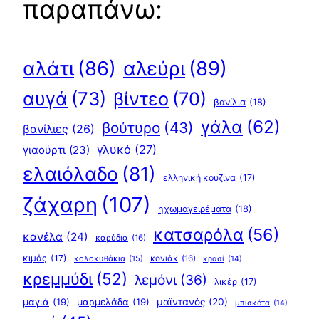
παραπάνω:
αλεύρι
(89)
αλάτι
(86)
αυγά
(73)
βίντεο
(70)
βανίλια
(18)
γάλα
(62)
βούτυρο
(43)
βανίλιες
(26)
γλυκό
(27)
γιαούρτι
(23)
ελαιόλαδο
(81)
ελληνική κουζίνα
(17)
ζάχαρη
(107)
ηχωμαγειρέματα
(18)
κατσαρόλα
(56)
κανέλα
(24)
καρύδια
(16)
κιμάς
(17)
κολοκυθάκια
(15)
κονιάκ
(16)
κρασί
(14)
κρεμμύδι
(52)
λεμόνι
(36)
λικέρ
(17)
μαγιά
(19)
μαρμελάδα
(19)
μαϊντανός
(20)
μπισκότα
(14)