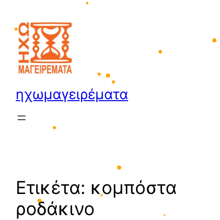
Μετάβαση
•
•
στο
•
περιεχόμενο
•
•
ηχωμαγειρέματα
•
•
•
•
Ετικέτα:
κομπόστα
•
ροδάκινο