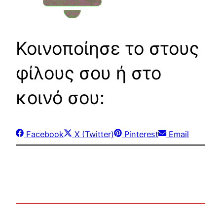
Κοινοποίησε το στους
φίλους σου ή στο
κοινό σου:
Share
Share
Share
Share
Facebook
X (Twitter)
Pinterest
Email
on
on
on
on