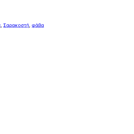
α
, 
Σαρακοστή
, 
φάβα