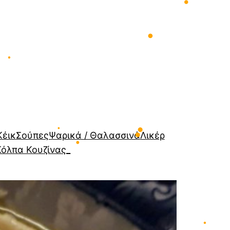
•
•
•
•
•
•
Κέικ
Σούπες
Ψαρικά / Θαλασσινά
Λικέρ
Κόλπα Κουζίνας_
•
•
•
•