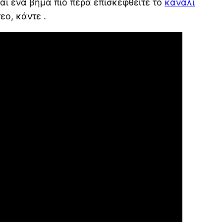
αι ένα βήμα πιό πέρα επισκεφθείτε το
κανάλι
εο, κάντε .