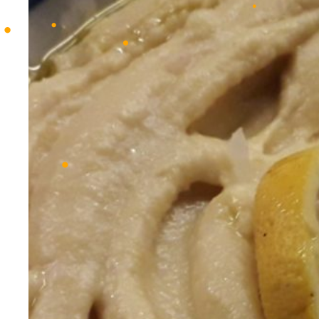
•
•
•
•
•
•