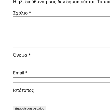
Η ηλ. διεύθυνση σας δεν δημοσιεύεται.
Τα υπ
Σχόλιο
*
Όνομα
*
Email
*
Ιστότοπος