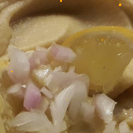
•
•
•
•