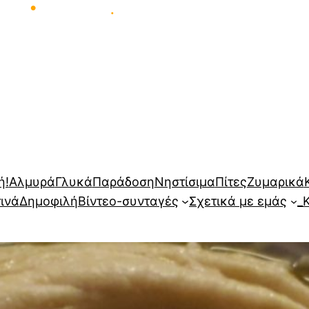
•
•
•
•
ή!
Αλμυρά
Γλυκά
Παράδοση
Νηστίσιμα
Πίτες
Ζυμαρικά
τινά
Δημοφιλή
Βίντεο-συνταγές
Σχετικά με εμάς
_